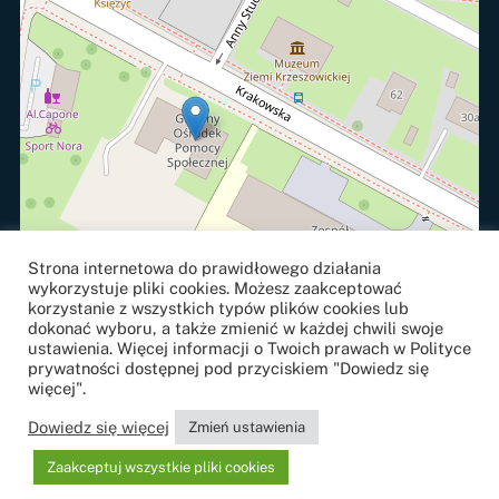
Strona internetowa do prawidłowego działania
wykorzystuje pliki cookies. Możesz zaakceptować
korzystanie z wszystkich typów plików cookies lub
dokonać wyboru, a także zmienić w każdej chwili swoje
ustawienia. Więcej informacji o Twoich prawach w Polityce
prywatności dostępnej pod przyciskiem "Dowiedz się
więcej".
Leaflet
, ©
OpenStreetMap
contributors
Dowiedz się więcej
Zmień ustawienia
Projekt i realizacja
strony internetowe
j:
NETOWE.com
Zaakceptuj wszystkie pliki cookies
Icon