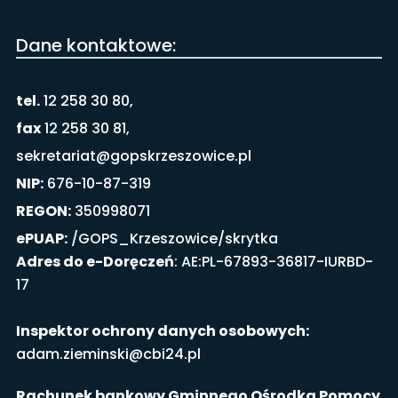
Dane kontaktowe:
tel.
12 258 30 80,
fax
12 258 30 81,
sekretariat@gopskrzeszowice.pl
NIP:
676-10-87-319
REGON:
350998071
ePUAP:
/GOPS_Krzeszowice/skrytka
Adres do e-Doręczeń
: AE:PL-67893-36817-IURBD-
17
Inspektor ochrony danych osobowych:
adam.zieminski@cbi24.pl
Rachunek bankowy Gminnego Ośrodka Pomocy