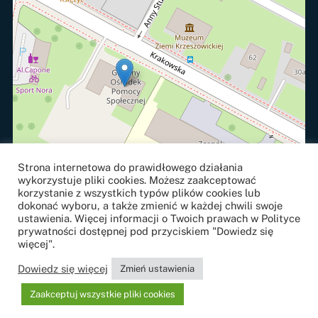
Strona internetowa do prawidłowego działania
wykorzystuje pliki cookies. Możesz zaakceptować
korzystanie z wszystkich typów plików cookies lub
dokonać wyboru, a także zmienić w każdej chwili swoje
ustawienia. Więcej informacji o Twoich prawach w Polityce
prywatności dostępnej pod przyciskiem "Dowiedz się
więcej".
Leaflet
, ©
OpenStreetMap
contributors
Dowiedz się więcej
Zmień ustawienia
Projekt i realizacja
strony internetowe
j:
NETOWE.com
Zaakceptuj wszystkie pliki cookies
Icon