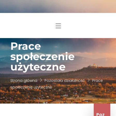
Skip
to
content
Menu
Prace
społeczenie
użyteczne
Strona główna
Pozostała działalność
Prace
społeczenie użyteczne
Poz