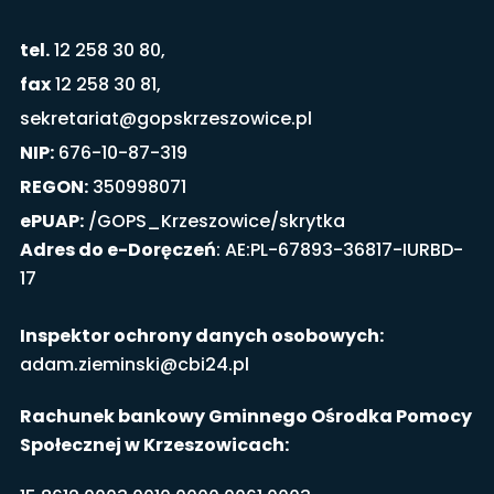
tel.
12 258 30 80,
fax
12 258 30 81,
sekretariat@gopskrzeszowice.pl
NIP:
676-10-87-319
REGON:
350998071
ePUAP:
/GOPS_Krzeszowice/skrytka
Adres do e-Doręczeń
: AE:PL-67893-36817-IURBD-
17
Inspektor ochrony danych osobowych:
adam.zieminski@cbi24.pl
Rachunek bankowy Gminnego Ośrodka Pomocy
Społecznej w Krzeszowicach: