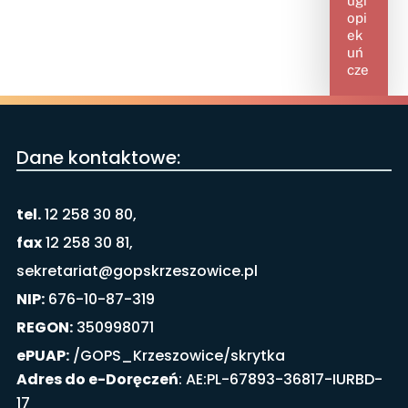
ugi
opi
ek
uń
cze
Dane kontaktowe:
tel.
12 258 30 80,
fax
12 258 30 81,
sekretariat@gopskrzeszowice.pl
NIP:
676-10-87-319
REGON:
350998071
ePUAP:
/GOPS_Krzeszowice/skrytka
Adres do e-Doręczeń
: AE:PL-67893-36817-IURBD-
17