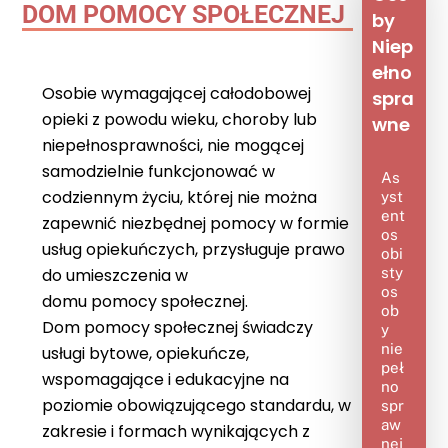
DOM
POMOCY
SPOŁECZNEJ
by
Niep
ełno
Osobie wymagającej całodobowej
spra
opieki z powodu wieku, choroby lub
wne
niepełnosprawności, nie mogącej
samodzielnie funkcjonować w
As
codziennym życiu, której nie można
yst
ent
zapewnić niezbędnej
pomocy
w formie
os
usług opiekuńczych, przysługuje prawo
obi
sty
do umieszczenia w
os
domu
pomocy
społecznej.
ob
Dom
pomocy
społecznej świadczy
y
nie
usługi bytowe, opiekuńcze,
peł
wspomagające i edukacyjne na
no
poziomie obowiązującego standardu, w
spr
aw
zakresie i formach wynikających z
nej