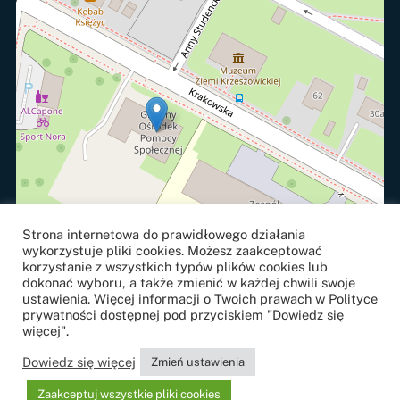
Strona internetowa do prawidłowego działania
wykorzystuje pliki cookies. Możesz zaakceptować
korzystanie z wszystkich typów plików cookies lub
dokonać wyboru, a także zmienić w każdej chwili swoje
ustawienia. Więcej informacji o Twoich prawach w Polityce
prywatności dostępnej pod przyciskiem "Dowiedz się
więcej".
Leaflet
, ©
OpenStreetMap
contributors
Dowiedz się więcej
Zmień ustawienia
Projekt i realizacja
strony internetowe
j:
NETOWE.com
Zaakceptuj wszystkie pliki cookies