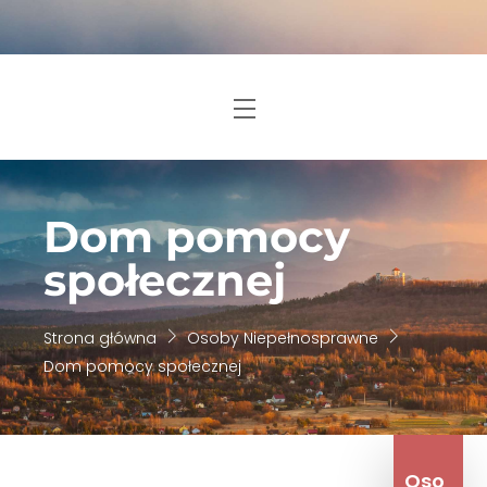
Skip
to
content
Menu
Dom pomocy
społecznej
Strona główna
Osoby Niepełnosprawne
Dom pomocy społecznej
Oso