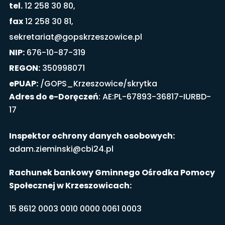
tel.
12 258 30 80,
fax
12 258 30 81,
sekretariat@gopskrzeszowice.pl
NIP:
676-10-87-319
REGON:
350998071
ePUAP:
/GOPS_Krzeszowice/skrytka
Adres do e-Doręczeń
: AE:PL-67893-36817-IURBD-
17
Inspektor ochrony danych osobowych:
adam.zieminski@cbi24.pl
Rachunek bankowy Gminnego Ośrodka Pomocy
Społecznej w Krzeszowicach:
15 8612 0003 0010 0000 0061 0003