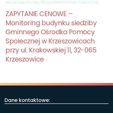
Aktualności
,
Poniżej 130 tyś
,
ZAMÓWIENIA PUBLICZNE
ZAPYTANIE CENOWE –
Monitoring budynku siedziby
Gminnego Ośrodka Pomocy
Społecznej w Krzeszowicach
przy ul. Krakowskiej 11, 32-065
Krzeszowice
Dane kontaktowe: