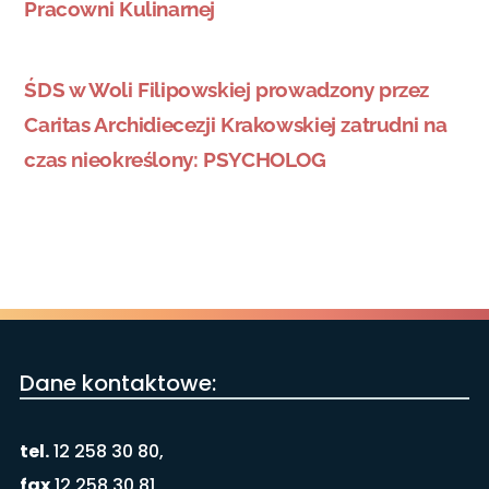
Pracowni Kulinarnej
ŚDS w Woli Filipowskiej prowadzony przez
Caritas Archidiecezji Krakowskiej zatrudni na
czas nieokreślony: PSYCHOLOG
Dane kontaktowe:
tel.
12 258 30 80,
fax
12 258 30 81,