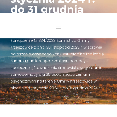
Skip
do 31 grudnia
to
2024 r.”
content
Menu
Strona główna
2023
listopad
30
Zarządzenie Nr 334/2023 Burmistrza Gminy
Krzeszowice z dnia 30 listopada 2023 r. w sprawie
ogłoszenia otwartego konkursu ofert na realizację
zadania publicznego z zakresu pomocy
społecznej: „Prowadzenie środowiskowego domu
samopomocy dla 35 osób z zaburzeniami
psychicznymi na terenie Gminy Krzeszowice w
okresie od 1 stycznia 2024 r. do 31 grudnia 2024 r.”