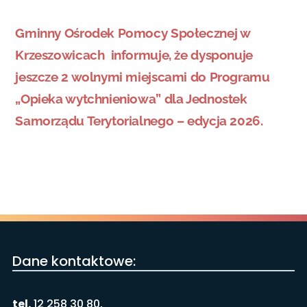
Gminny Ośrodek Pomocy Społecznej w
Krzeszowicach informuje, że dysponuje
jeszcze 2 wolnymi miejscami do Programu
„Opieka wytchnieniowa” dla Jednostek
Samorządu Terytorialnego – edycja 2026.
Dane kontaktowe:
tel.
12 258 30 80,