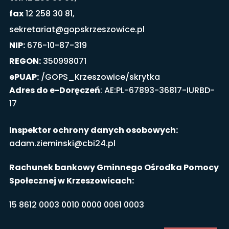
fax
12 258 30 81,
sekretariat@gopskrzeszowice.pl
NIP:
676-10-87-319
REGON:
350998071
ePUAP:
/GOPS_Krzeszowice/skrytka
Adres do e-Doręczeń
: AE:PL-67893-36817-IURBD-
17
Inspektor ochrony danych osobowych:
adam.zieminski@cbi24.pl
Rachunek bankowy Gminnego Ośrodka Pomocy
Społecznej w Krzeszowicach:
15 8612 0003 0010 0000 0061 0003