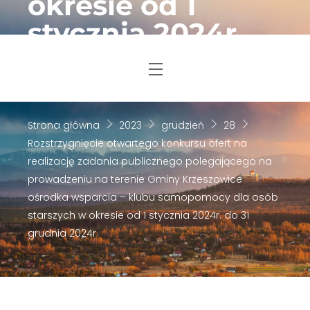
okresie od 1
Skip
stycznia 2024r.
to
content
do 31 grudnia
Menu
2024r
Strona główna
2023
grudzień
28
Rozstrzygnięcie otwartego konkursu ofert na
realizację zadania publicznego polegającego na
prowadzeniu na terenie Gminy Krzeszowice
ośrodka wsparcia – klubu samopomocy dla osób
starszych w okresie od 1 stycznia 2024r. do 31
grudnia 2024r