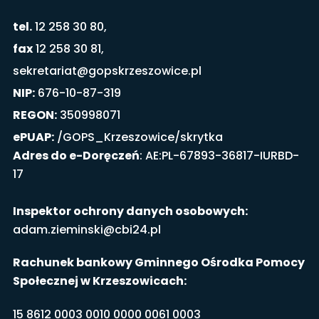
tel.
12 258 30 80,
fax
12 258 30 81,
sekretariat@gopskrzeszowice.pl
NIP:
676-10-87-319
REGON:
350998071
ePUAP:
/GOPS_Krzeszowice/skrytka
Adres do e-Doręczeń
: AE:PL-67893-36817-IURBD-
17
Inspektor ochrony danych osobowych:
adam.zieminski@cbi24.pl
Rachunek bankowy Gminnego Ośrodka Pomocy
Społecznej w Krzeszowicach:
15 8612 0003 0010 0000 0061 0003