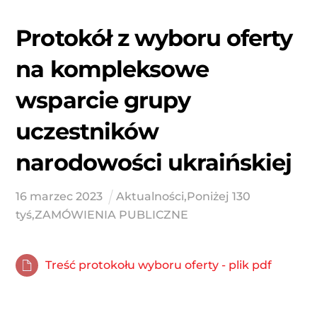
Protokół z wyboru oferty
na kompleksowe
wsparcie grupy
uczestników
narodowości ukraińskiej
16
marzec
2023
Aktualności
,
Poniżej 130
tyś
,
ZAMÓWIENIA PUBLICZNE
Treść protokołu wyboru oferty - plik pdf