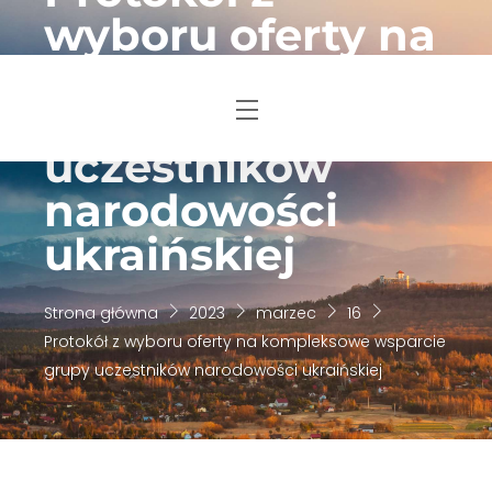
Skip
wyboru oferty na
to
kompleksowe
content
wsparcie grupy
Menu
uczestników
narodowości
ukraińskiej
Strona główna
2023
marzec
16
Protokół z wyboru oferty na kompleksowe wsparcie
grupy uczestników narodowości ukraińskiej