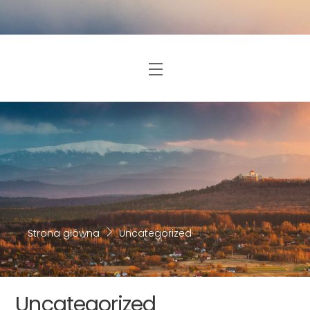
Skip
to
content
Menu
Strona główna
Uncategorized
Uncategorized