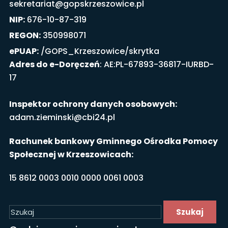
sekretariat@gopskrzeszowice.pl
NIP:
676-10-87-319
REGON:
350998071
ePUAP:
/GOPS_Krzeszowice/skrytka
Adres do e-Doręczeń
: AE:PL-67893-36817-IURBD-
17
Inspektor ochrony danych osobowych:
adam.zieminski@cbi24.pl
Rachunek bankowy Gminnego Ośrodka Pomocy
Społecznej w Krzeszowicach:
15 8612 0003 0010 0000 0061 0003
Szukaj