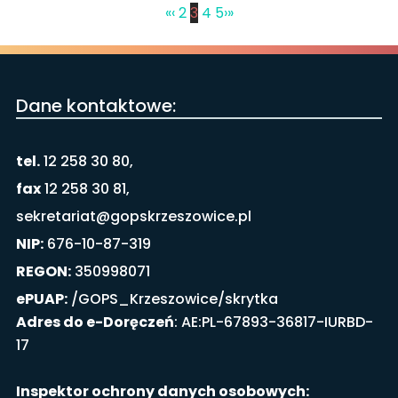
«
‹
2
3
4
5
›
»
Dane kontaktowe:
tel.
12 258 30 80,
fax
12 258 30 81,
sekretariat@gopskrzeszowice.pl
NIP:
676-10-87-319
REGON:
350998071
ePUAP:
/GOPS_Krzeszowice/skrytka
Adres do e-Doręczeń
: AE:PL-67893-36817-IURBD-
17
Inspektor ochrony danych osobowych: