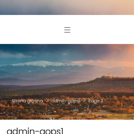
Skip
to
content
Menu
Strona główna
admin-gops1
Page 3
admin-gops1