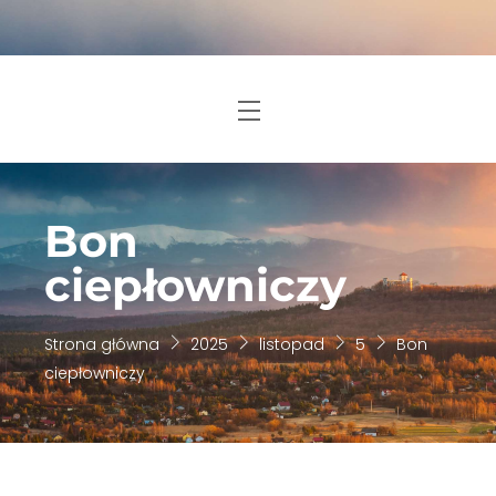
Skip
to
content
Menu
Bon
ciepłowniczy
Strona główna
2025
listopad
5
Bon
ciepłowniczy