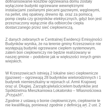
dofinansowanie kosztów ogrzewania domu zostały
wyłączone budynki ogrzewane wewnętrznymi
instalacjami zasilanymi piecami gazowymi, węglowymi,
na pellet, olej opałowy, drewno itp. oraz za pomocą
pomp ciepła czy grzejników elektrycznych, gdyż bon jest
przeznaczony wyłącznie dla odbiorców ciepła
dostarczanego przez sieć ciepłowniczą.
Z danych zebranych w Centralnej Ewidencji Emisyjności
Budynków wynika, że na terenie gminy Krzeszowice nie
występują budynki ogrzewane ciepłem systemowym,
zatem bon ciepłowniczy nie będzie realizowany w
naszej gminie – podobnie jak w większości innych gmin
wiejskich.
W Krzeszowicach istnieją 2 lokalne sieci ciepłownicze
(gazowe) – ogrzewają 28 budynków wielorodzinnych i 1
budynek niemieszkalny w rejonach ul. Armii Krajowej
oraz ul. Długiej. Zarządcą/właścicielem budynków jest
Spółdzielnia Mieszkaniowa Lokatorsko – Własnościowa
„Przyjaźń”.
Zgodnie z ustawą o bonie ciepłowniczym, ciepłownie te
nie kwalifikują, ponieważ zgodnie z definicją art. 2 ust. 2