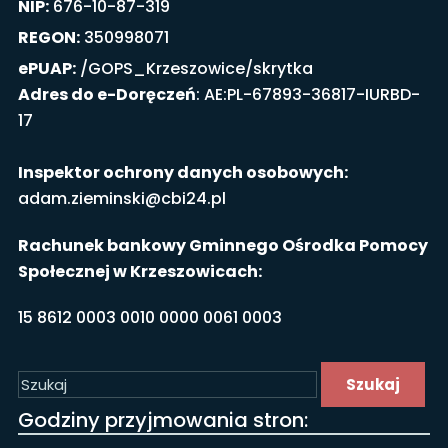
NIP:
676-10-87-319
REGON:
350998071
ePUAP:
/GOPS_Krzeszowice/skrytka
Adres do e-Doręczeń
: AE:PL-67893-36817-IURBD-
17
Inspektor ochrony danych osobowych:
adam.zieminski@cbi24.pl
Rachunek bankowy Gminnego Ośrodka Pomocy
Społecznej w Krzeszowicach:
15 8612 0003 0010 0000 0061 0003
Szukaj
Godziny przyjmowania stron: