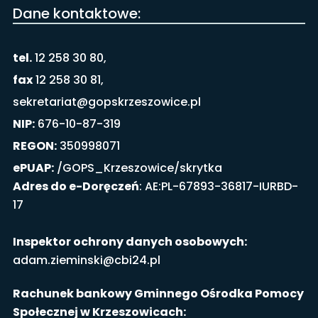
Dane kontaktowe:
tel.
12 258 30 80,
fax
12 258 30 81,
sekretariat@gopskrzeszowice.pl
NIP:
676-10-87-319
REGON:
350998071
ePUAP:
/GOPS_Krzeszowice/skrytka
Adres do e-Doręczeń
: AE:PL-67893-36817-IURBD-
17
Inspektor ochrony danych osobowych:
adam.zieminski@cbi24.pl
Rachunek bankowy Gminnego Ośrodka Pomocy
Społecznej w Krzeszowicach: