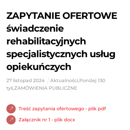
ZAPYTANIE OFERTOWE
świadczenie
rehabilitacyjnych
specjalistycznych usług
opiekuńczych
27
listopad
2024
Aktualności
,
Poniżej 130
tyś
,
ZAMÓWIENIA PUBLICZNE
Treść zapytania ofertowego - plik pdf
Załącznik nr 1 - plik docx