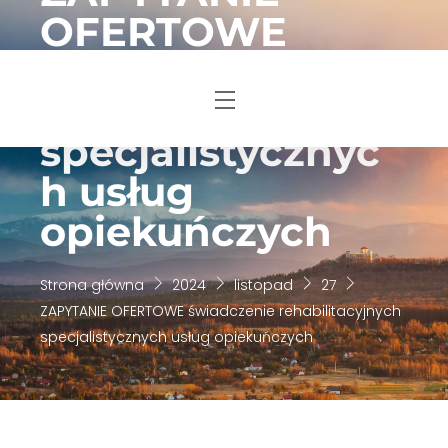
Skip
OFERTOWE
to
świadczenie
content
rehabilitacyjnych
Menu
specjalistycznyc
h usług
opiekuńczych
Strona główna
2024
listopad
27
ZAPYTANIE OFERTOWE świadczenie rehabilitacyjnych
specjalistycznych usług opiekuńczych