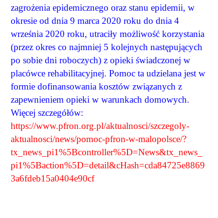
zagrożenia epidemicznego oraz stanu epidemii, w
okresie od dnia 9 marca 2020 roku do dnia 4
września 2020 roku, utraciły możliwość korzystania
(przez okres co najmniej 5 kolejnych następujących
po sobie dni roboczych) z opieki świadczonej w
placówce rehabilitacyjnej. Pomoc ta udzielana jest w
formie dofinansowania kosztów związanych z
zapewnieniem opieki w warunkach domowych.
Więcej szczegółów:
https://www.pfron.org.pl/aktualnosci/szczegoly-
aktualnosci/news/pomoc-pfron-w-malopolsce/?
tx_news_pi1%5Bcontroller%5D=News&tx_news_
pi1%5Baction%5D=detail&cHash=cda84725e8869
3a6fdeb15a0404e90cf