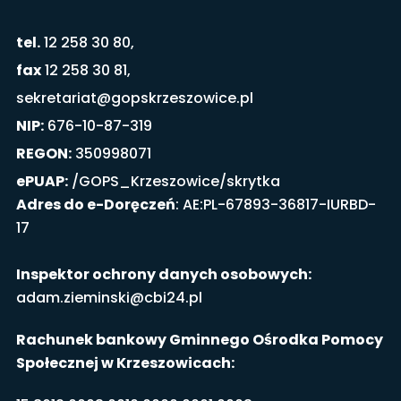
tel.
12 258 30 80,
fax
12 258 30 81,
sekretariat@gopskrzeszowice.pl
NIP:
676-10-87-319
REGON:
350998071
ePUAP:
/GOPS_Krzeszowice/skrytka
Adres do e-Doręczeń
: AE:PL-67893-36817-IURBD-
17
Inspektor ochrony danych osobowych:
adam.zieminski@cbi24.pl
Rachunek bankowy Gminnego Ośrodka Pomocy
Społecznej w Krzeszowicach: