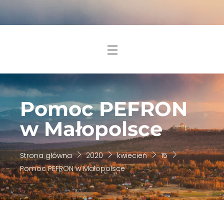
Skip
to
content
Menu
Pomoc PEFRON
w Małopolsce
Strona główna
2020
kwiecień
15
Pomoc PEFRON w Małopolsce