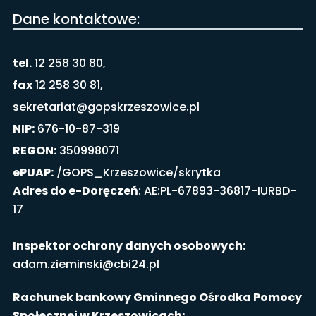
Dane kontaktowe:
tel.
12 258 30 80,
fax
12 258 30 81,
sekretariat@gopskrzeszowice.pl
NIP:
676-10-87-319
REGON:
350998071
ePUAP:
/GOPS_Krzeszowice/skrytka
Adres do e-Doręczeń
: AE:PL-67893-36817-IURBD-
17
Inspektor ochrony danych osobowych:
adam.zieminski@cbi24.pl
Rachunek bankowy Gminnego Ośrodka Pomocy
Społecznej w Krzeszowicach: