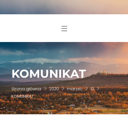
Skip
to
content
Menu
KOMUNIKAT
Strona główna
2020
marzec
13
KOMUNIKAT