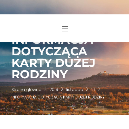
Skip
to
content
Menu
INFORMACJA
DOTYCZĄCA
KARTY DUŻEJ
RODZINY
Strona główna
2019
listopad
21
INFORMACJA DOTYCZĄCA KARTY DUŻEJ RODZINY