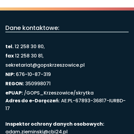
Dane kontaktowe:
tel.
12 258 30 80,
fax
12 258 30 81,
sekretariat@gopskrzeszowice.pl
NIP:
676-10-87-319
REGON:
350998071
ePUAP:
/GOPS_Krzeszowice/skrytka
Adres do e-Doręczeń
: AE:PL-67893-36817-IURBD-
17
Inspektor ochrony danych osobowych:
adam.zieminski@cbi24.pl