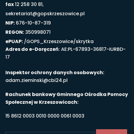
fax
12 258 30 81,
sekretariat@gopskrzeszowice.pl
NIP:
676-10-87-319
REGON:
350998071
ePUAP:
/GOPS_Krzeszowice/skrytka
Adres do e-Doręczeń
: AE:PL-67893-36817-IURBD-
17
Inspektor ochrony danych osobowych:
adam.zieminski@cbi24.pl
Rachunek bankowy Gminnego Ośrodka Pomocy
Społecznej w Krzeszowicach:
15 8612 0003 0010 0000 0061 0003