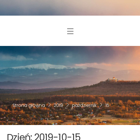
Skip
to
content
Menu
Strona główna
2019
październik
15
Dzień:
2019-10-15