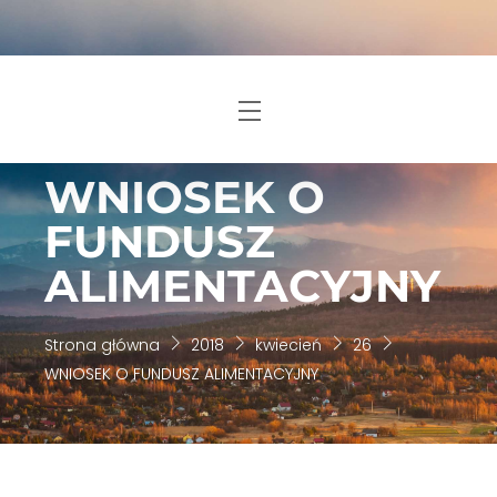
Skip
to
content
Menu
WNIOSEK O
FUNDUSZ
ALIMENTACYJNY
Strona główna
2018
kwiecień
26
WNIOSEK O FUNDUSZ ALIMENTACYJNY