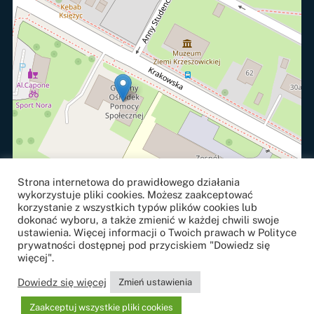
Strona internetowa do prawidłowego działania
wykorzystuje pliki cookies. Możesz zaakceptować
korzystanie z wszystkich typów plików cookies lub
dokonać wyboru, a także zmienić w każdej chwili swoje
ustawienia. Więcej informacji o Twoich prawach w Polityce
prywatności dostępnej pod przyciskiem "Dowiedz się
więcej".
Leaflet
, ©
OpenStreetMap
contributors
Dowiedz się więcej
Zmień ustawienia
Projekt i realizacja
strony internetowe
j:
NETOWE.com
Zaakceptuj wszystkie pliki cookies