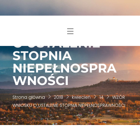
Skip
to
content
WZÓR WNIOSKU
Menu
O USTALENIE
STOPNIA
NIEPEŁNOSPRA
WNOŚCI
Strona główna
2018
kwiecień
14
WZÓR
WNIOSKU O USTALENIE STOPNIA NIEPEŁNOSPRAWNOŚCI