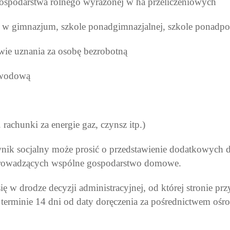
gospodarstwa rolnego wyrażonej w ha przeliczeniowych
 się w gimnazjum, szkole ponadgimnazjalnej, szkole ponad
wie uznania za osobę bezrobotną
awodową
achunki za energie gaz, czynsz itp.)
k socjalny może prosić o przedstawienie dodatkowych
 prowadzących wspólne gospodarstwo domowe.
ę w drodze decyzji administracyjnej, od której stronie p
minie 14 dni od daty doręczenia za pośrednictwem ośro