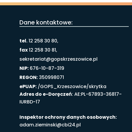
Dane kontaktowe:
tel.
12 258 30 80,
fax
12 258 30 81,
sekretariat@gopskrzeszowice.pl
NIP:
676-10-87-319
REGON:
350998071
ePUAP:
/GOPS_Krzeszowice/skrytka
Adres do e-Doręczeń
: AE:PL-67893-36817-
IURBD-17
Inspektor ochrony danych osobowych:
adam.zieminski@cbi24.pl