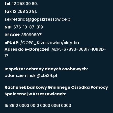
tel.
12 258 30 80,
fax
12 258 30 81,
sekretariat@gopskrzeszowice.pl
NIP:
676-10-87-319
REGON:
350998071
ePUAP:
/GOPS_Krzeszowice/skrytka
Adres do e-Doręczeń
: AE:PL-67893-36817-IURBD-
17
Inspektor ochrony danych osobowych:
adam.zieminski@cbi24.pl
Rachunek bankowy Gminnego Ośrodka Pomocy
Społecznej w Krzeszowicach:
15 8612 0003 0010 0000 0061 0003