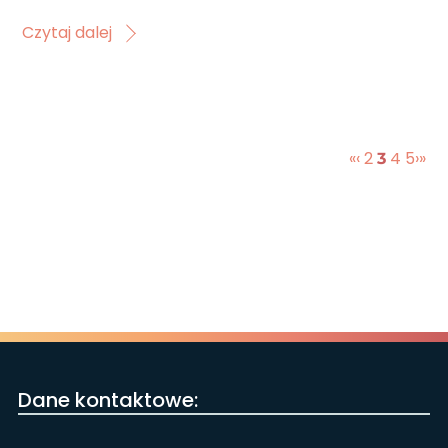
Czytaj dalej
«
‹
2
4
5
›
»
3
Dane kontaktowe: