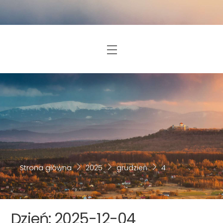
Skip
to
content
Menu
Strona główna
2025
grudzień
4
Dzień:
2025-12-04