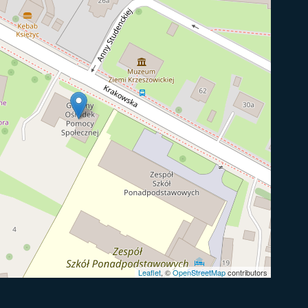
Leaflet
, ©
OpenStreetMap
contributors