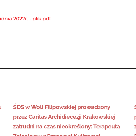
nia 2022r. - plik pdf
u
ŚDS w Woli Filipowskiej prowadzony
przez Caritas Archidiecezji Krakowskiej
zatrudni na czas nieokreślony: Terapeuta