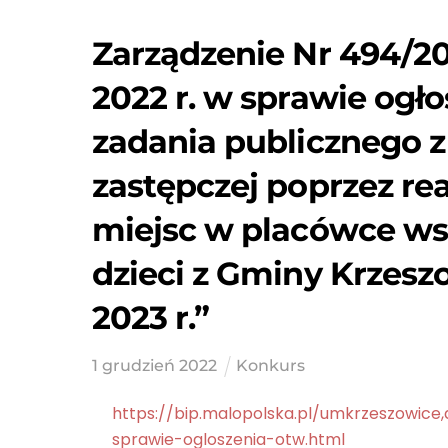
Zarządzenie Nr 494/20
2022 r. w sprawie ogło
zadania publicznego z
zastępczej poprzez re
miejsc w placówce ws
dzieci z Gminy Krzeszo
2023 r.”
1
grudzień
2022
Konkurs
https://bip.malopolska.pl/umkrzeszowice
sprawie-ogloszenia-otw.html