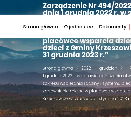
Skip
Zarządzenie Nr 494/2022
dnia 1 grudnia 2022 r. 
to
konkursu ofert na reali
content
wspierania rodziny i sy
Strona główna
O jednostce
Dokumenty
realizację zadania: „Pr
placówce wsparcia dzie
dzieci z Gminy Krzeszowi
31 grudnia 2023 r.”
Strona główna
2022
grudzień
1
1 grudnia 2022 r. w sprawie ogłoszenia ot
zakresu wspierania rodziny i systemu piec
zapewnienie miejsc w placówce wsparcia 
Krzeszowice w okresie od 1 stycznia 2023 r.