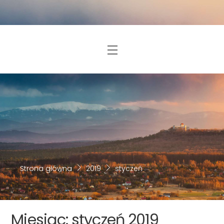
Skip
to
content
Menu
Strona główna
2019
styczeń
Miesiąc:
styczeń 2019