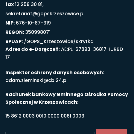
fax
12 258 30 81,
sekretariat@gopskrzeszowice.pl
NIP:
676-10-87-319
REGON:
350998071
ePUAP:
/GOPS_Krzeszowice/skrytka
Adres do e-Doręczeń
: AE:PL-67893-36817-IURBD-
17
Inspektor ochrony danych osobowych:
adam.zieminski@cbi24.pl
Rachunek bankowy Gminnego Ośrodka Pomocy
Społecznej w Krzeszowicach:
15 8612 0003 0010 0000 0061 0003