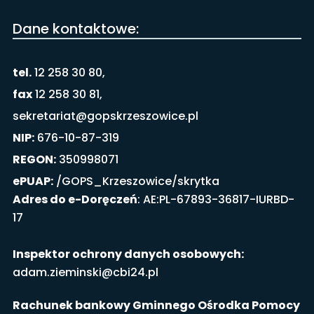
Dane kontaktowe:
tel.
12 258 30 80,
fax
12 258 30 81,
sekretariat@gopskrzeszowice.pl
NIP:
676-10-87-319
REGON:
350998071
ePUAP:
/GOPS_Krzeszowice/skrytka
Adres do e-Doręczeń
: AE:PL-67893-36817-IURBD-
17
Inspektor ochrony danych osobowych:
adam.zieminski@cbi24.pl
Rachunek bankowy Gminnego Ośrodka Pomocy