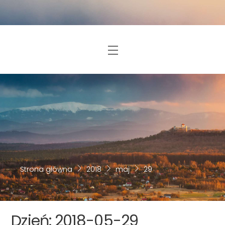
Skip
to
content
Menu
Strona główna
2018
maj
29
Dzień:
2018-05-29