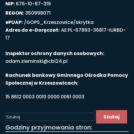
NIP:
676-10-87-319
REGON:
350998071
ePUAP:
/GOPS_Krzeszowice/skrytka
Adres do e-Doręczeń
: AE:PL-67893-36817-IURBD-
17
Inspektor ochrony danych osobowych:
adam.zieminski@cbi24.pl
Rachunek bankowy Gminnego Ośrodka Pomocy
Społecznej w Krzeszowicach:
15 8612 0003 0010 0000 0061 0003
Szukaj
Godziny przyjmowania stron: