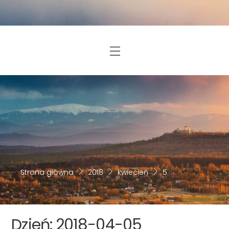
Skip
to
content
Menu
Strona główna
2018
kwiecień
5
Dzień:
2018-04-05